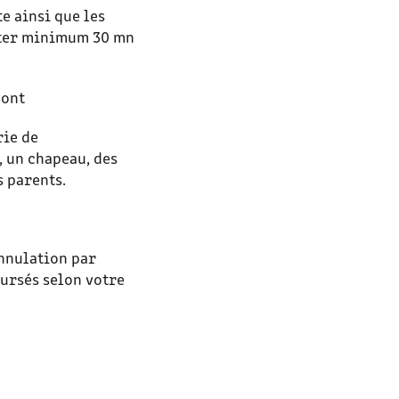
te ainsi que les
nter minimum 30 mn
Pont
rie de
, un chapeau, des
s parents.
annulation par
oursés selon votre