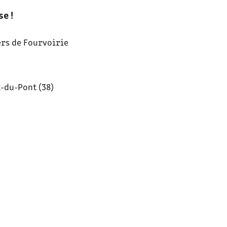
e !
ers de Fourvoirie
t-du-Pont (38)